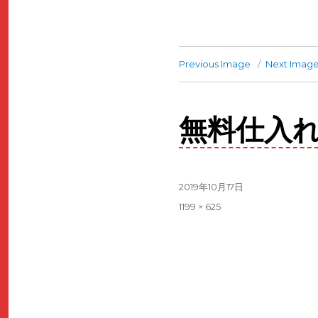
Previous Image
Next Imag
無料仕入
Posted
2019年10月17日
on
Full
1199 × 625
size