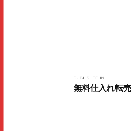
Post
PUBLISHED IN
無料仕入れ転
navigation