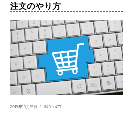
注文のやり方
Posted
2019年10月19日
Full
640 × 427
on
size