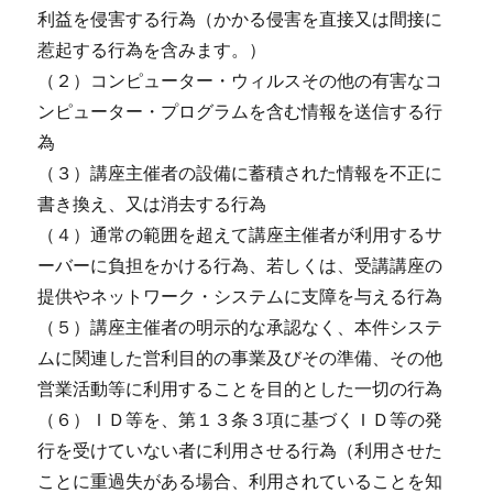
利益を侵害する行為（かかる侵害を直接又は間接に
惹起する行為を含みます。）
（２）コンピューター・ウィルスその他の有害なコ
ンピューター・プログラムを含む情報を送信する行
為
（３）講座主催者の設備に蓄積された情報を不正に
書き換え、又は消去する行為
（４）通常の範囲を超えて講座主催者が利用するサ
ーバーに負担をかける行為、若しくは、受講講座の
提供やネットワーク・システムに支障を与える行為
（５）講座主催者の明示的な承認なく、本件システ
ムに関連した営利目的の事業及びその準備、その他
営業活動等に利用することを目的とした一切の行為
（６）ＩＤ等を、第１３条３項に基づくＩＤ等の発
行を受けていない者に利用させる行為（利用させた
ことに重過失がある場合、利用されていることを知