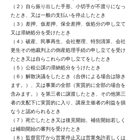
（２）自ら振り出した手形、小切手が不渡りになっ
たとき、又は一般の支払いを停止したとき
（３）差押、仮差押、保全差押、仮処分の申し立て
又は滞納処分を受けたとき
（４）破産、民事再生、会社整理、特別清算、会社
更生その他裁判上の倒産処理手続の申し立てを受け
たとき又は自らこれらの申し立てをしたとき
（５）公租公課の滞納処分をうけたとき
（６）解散決議をしたとき（合併による場合は除き
ます。）、又は事業の全部（実質的に全部の場合を
含みます。）を第三者に譲渡したとき、その他第三
者の支配下に実質的に入り、講座主催者の利益を損
なうと認められるとき
（７）死亡したとき又は後見開始、補佐開始若しく
は補助開始の審判を受けたとき
（８）監督官庁から営業停止又は営業免許若しくは