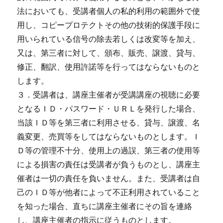
法においても、受講者個人の私的利用の範囲外で使
用し、コピープロテクトその他の技術的保護手段に
用いられている信号の除去若しくは改変等を加え、
又は、第三者に対して、頒布、販売、譲渡、貸与、
修正、翻訳、使用許諾等を行ってはならないものと
します。
３．受講者は、講座主催者が受講講座の視聴に必要
となるＩＤ・パスワード・ＵＲＬを発行した場合、
当該ＩＤ等を第三者に利用させる、貸与、譲渡、名
義変更、売買等をしてはならないものとします。Ｉ
Ｄ等の管理不十分、使用上の過誤、第三者の使用等
による損害の責任は受講者が負うものとし、講座主
催者は一切の責任を負いません。また、受講者は自
己のＩＤ等が他者によって不正利用されていること
を知った場合、直ちに講座主催者にその旨を連絡
し、講座主催者の指示に従うものとします。