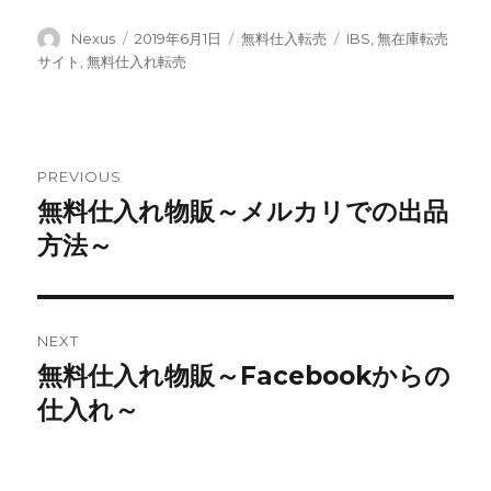
Author
Nexus
Posted
2019年6月1日
Categories
無料仕入転売
Tags
IBS
,
無在庫転売
on
サイト
,
無料仕入れ転売
Post
PREVIOUS
無料仕入れ物販～メルカリでの出品
Previous
navigation
方法～
post:
NEXT
無料仕入れ物販～Facebookからの
Next
仕入れ～
post: