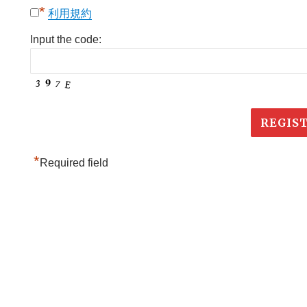
*
利用規約
Input the code:
*
Required field