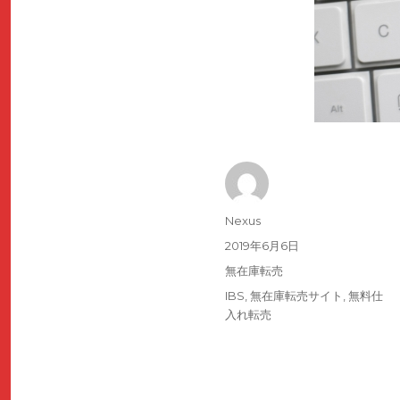
Author
Nexus
Posted
2019年6月6日
on
Categories
無在庫転売
Tags
IBS
,
無在庫転売サイト
,
無料仕
入れ転売